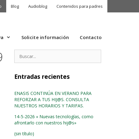
o
Blog
Audioblog
Contenidos para padres
va
Solicite información
Contacto
9
Buscar:
Entradas recientes
ENASIS CONTINÚA EN VERANO PARA
REFORZAR A TUS HIJ@S. CONSULTA
NUESTROS HORARIOS Y TARIFAS.
14-5-2026 » Nuevas tecnologías, como
afrontarlo con nuestros hij@s»
(sin título)