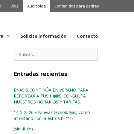
o
Blog
Audioblog
Contenidos para padres
va
Solicite información
Contacto
Buscar:
Entradas recientes
ENASIS CONTINÚA EN VERANO PARA
REFORZAR A TUS HIJ@S. CONSULTA
NUESTROS HORARIOS Y TARIFAS.
14-5-2026 » Nuevas tecnologías, como
afrontarlo con nuestros hij@s»
(sin título)