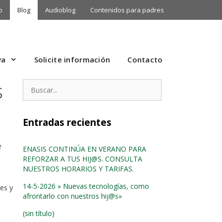
o
Blog
Audioblog
Contenidos para padres
va
Solicite información
Contacto
s
Buscar:
Entradas recientes
e
ENASIS CONTINÚA EN VERANO PARA
REFORZAR A TUS HIJ@S. CONSULTA
NUESTROS HORARIOS Y TARIFAS.
14-5-2026 » Nuevas tecnologías, como
es y
afrontarlo con nuestros hij@s»
(sin título)