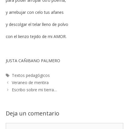
para poder arropar otro poema,
y arrebujar con celo tus afanes
y descolgar el telar lleno de polvo
con el lienzo tejido de mi AMOR.
JUSTA CAÑIBANO PALMERO
Etiquetas
Textos pedagógicos
Veraneo de mentira
Escribo sobre mi tierra…
Deja un comentario
Comentario