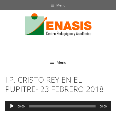
Saltar
Menu
al
contenido
Menú
I.P. CRISTO REY EN EL
PUPITRE- 23 FEBRERO 2018
Reproductor
00:00
00:00
de
audio