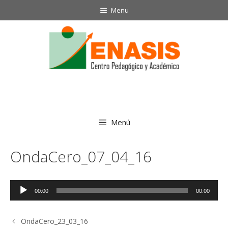
Saltar
Menu
al
contenido
Menú
OndaCero_07_04_16
Reproductor
00:00
00:00
de
audio
OndaCero_23_03_16