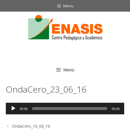
Saltar
Menu
al
contenido
Menú
OndaCero_23_06_16
Reproductor
00:00
00:00
de
audio
OndaCero_16_06_16