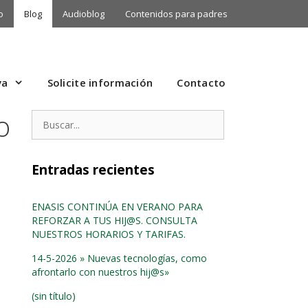
o
Blog
Audioblog
Contenidos para padres
va
Solicite información
Contacto
o
Buscar:
Entradas recientes
ENASIS CONTINÚA EN VERANO PARA
REFORZAR A TUS HIJ@S. CONSULTA
NUESTROS HORARIOS Y TARIFAS.
14-5-2026 » Nuevas tecnologías, como
afrontarlo con nuestros hij@s»
(sin título)