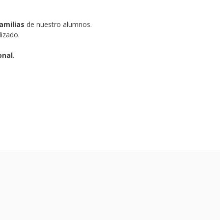
amilias
de nuestro alumnos.
izado.
onal
.