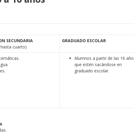
ON SECUNDARIA
GRADUADO ESCOLAR
 hasta cuarto)
emáticas.
Alumnos a partir de las 16 año
gua.
que estén sacándose en
les.
graduado escolar.
a
.
das.