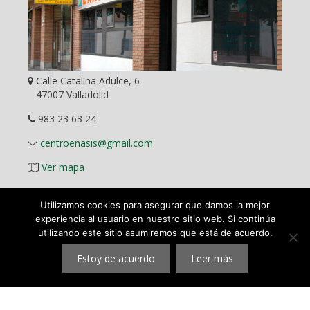
Calle Catalina Adulce, 6
47007 Valladolid
983 23 63 24
centroenasis@gmail.com
Ver mapa
Utilizamos cookies para asegurar que damos la mejor
experiencia al usuario en nuestro sitio web. Si continúa
utilizando este sitio asumiremos que está de acuerdo.
Diseño Web
Estoy de acuerdo
Leer más
©
2026 ENASIS Centro Pedagógico y Académico en Valladolid.
Mas que una academia. Todos los derechos reservados.
|
Aviso legal