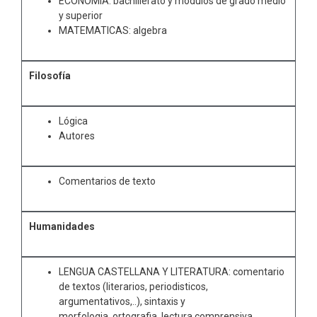
ECONOMIA: bachillerato y modulos de grado medio
y superior
MATEMATICAS: algebra
Filosofía
Lógica
Autores
Comentarios de texto
Humanidades
LENGUA CASTELLANA Y LITERATURA: comentario
de textos (literarios, periodisticos,
argumentativos,..), sintaxis y
morfologia, ortografia, lectura comprensiva,