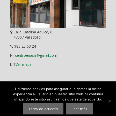
Calle Catalina Adulce, 6
47007 Valladolid
983 23 63 24
centroenasis@gmail.com
Ver mapa
Diseño Web
Utilizamos cookies para asegurar que damos la mejor
experiencia al usuario en nuestro sitio web. Si continúa
utilizando este sitio asumiremos que está de acuerdo.
©
2026 ENASIS Centro Pedagógico y Académico en Valladolid.
Mas que una academia. Todos los derechos reservados.
Estoy de acuerdo
Leer más
|
Aviso legal