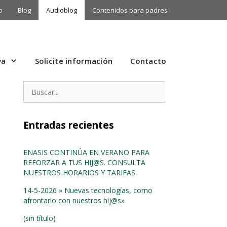
o
Blog
Audioblog
Contenidos para padres
va
Solicite información
Contacto
Buscar:
Entradas recientes
ENASIS CONTINÚA EN VERANO PARA
REFORZAR A TUS HIJ@S. CONSULTA
NUESTROS HORARIOS Y TARIFAS.
14-5-2026 » Nuevas tecnologías, como
afrontarlo con nuestros hij@s»
(sin título)