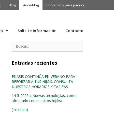
o
Blog
Audioblog
Contenidos para padres
va
Solicite información
Contacto
Buscar:
Entradas recientes
ENASIS CONTINÚA EN VERANO PARA
REFORZAR A TUS HIJ@S. CONSULTA
NUESTROS HORARIOS Y TARIFAS.
14-5-2026 » Nuevas tecnologías, como
afrontarlo con nuestros hij@s»
(sin título)