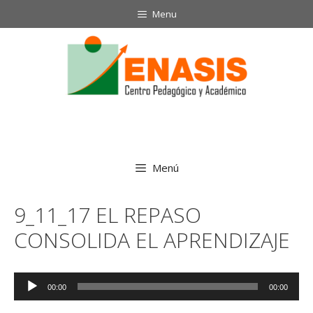
Saltar
Menu
al
contenido
Menú
9_11_17 EL REPASO
CONSOLIDA EL APRENDIZAJE
Reproductor
00:00
00:00
de
audio