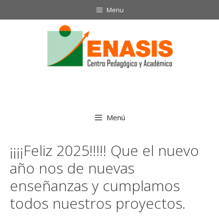
Saltar
Menu
al
contenido
Menú
¡¡¡¡Feliz 2025!!!!! Que el nuevo
año nos de nuevas
enseñanzas y cumplamos
todos nuestros proyectos.