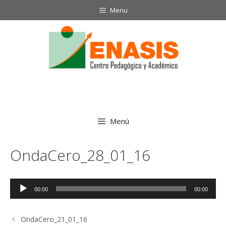
Saltar
Menu
al
contenido
Menú
OndaCero_28_01_16
Reproductor
00:00
00:00
de
audio
OndaCero_21_01_16