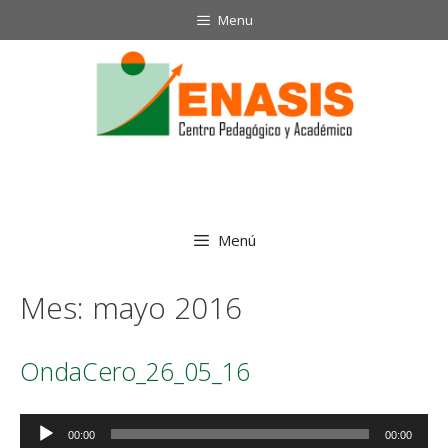
Saltar
Menu
al
contenido
Menú
Mes:
mayo 2016
OndaCero_26_05_16
Reproductor
00:00
00:00
de