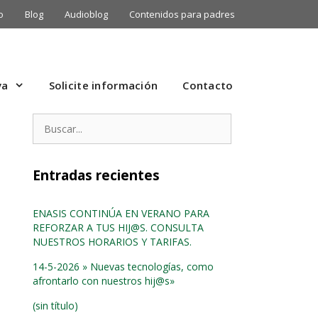
o
Blog
Audioblog
Contenidos para padres
va
Solicite información
Contacto
Buscar:
Entradas recientes
ENASIS CONTINÚA EN VERANO PARA
REFORZAR A TUS HIJ@S. CONSULTA
NUESTROS HORARIOS Y TARIFAS.
14-5-2026 » Nuevas tecnologías, como
afrontarlo con nuestros hij@s»
(sin título)