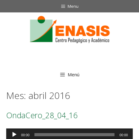
Saltar
Menu
al
contenido
Menú
Mes:
abril 2016
OndaCero_28_04_16
Reproductor
00:00
00:00
de