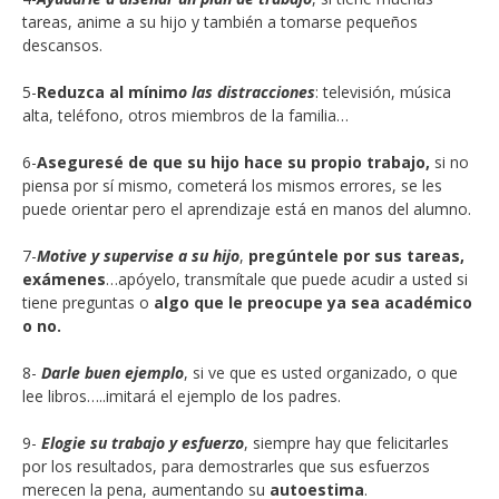
tareas, anime a su hijo y también a tomarse pequeños
descansos.
5-
Reduzca al mínim
o las distracciones
: televisión, música
alta, teléfono, otros miembros de la familia…
6-
Aseguresé de que su hijo hace su propio trabajo,
si no
piensa por sí mismo, cometerá los mismos errores, se les
puede orientar pero el aprendizaje está en manos del alumno.
7-
Motive y supervise a su hijo
,
pregúntele por sus tareas,
exámenes
…apóyelo, transmítale que puede acudir a usted si
tiene preguntas o
algo que le preocupe ya sea académico
o no.
8-
Darle buen ejemplo
, si ve que es usted organizado, o que
lee libros…..imitará el ejemplo de los padres.
9-
Elogie su trabajo y esfuerzo
, siempre hay que felicitarles
por los resultados, para demostrarles que sus esfuerzos
merecen la pena, aumentando su
autoestima
.