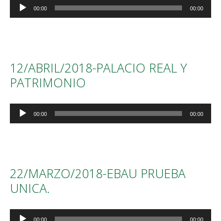
Reproductor
00:00
00:00
de
audio
12/ABRIL/2018-PALACIO REAL Y
PATRIMONIO
Reproductor
00:00
00:00
de
audio
22/MARZO/2018-EBAU PRUEBA
UNICA.
Reproductor
00:00
00:00