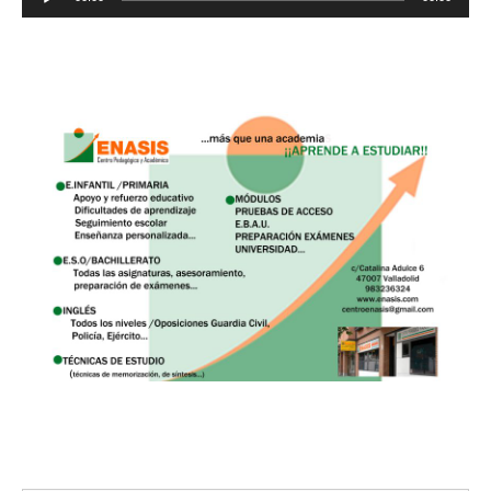
de
audio