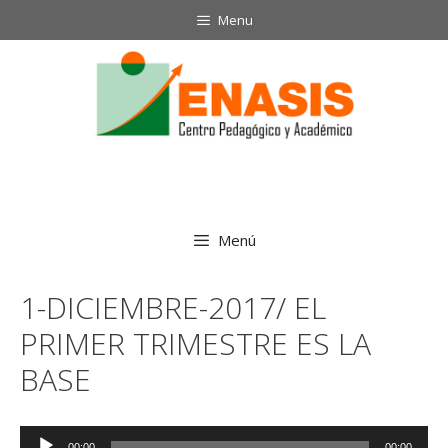
Saltar
Menu
al
contenido
Menú
1-DICIEMBRE-2017/ EL
PRIMER TRIMESTRE ES LA
BASE
Reproductor
00:00
00:00