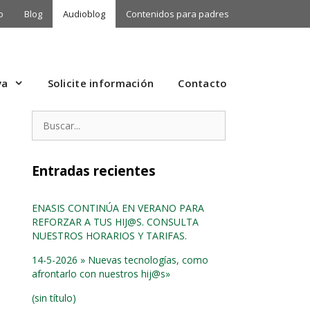
o
Blog
Audioblog
Contenidos para padres
va
Solicite información
Contacto
Buscar:
Entradas recientes
ENASIS CONTINÚA EN VERANO PARA
REFORZAR A TUS HIJ@S. CONSULTA
NUESTROS HORARIOS Y TARIFAS.
14-5-2026 » Nuevas tecnologías, como
afrontarlo con nuestros hij@s»
(sin título)