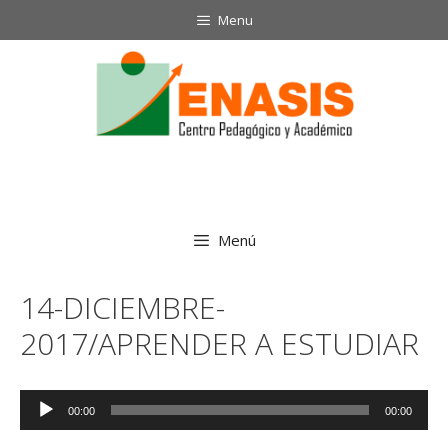
Saltar
Menu
al
contenido
Menú
14-DICIEMBRE-
2017/APRENDER A ESTUDIAR
Reproductor
00:00
00:00
de
audio