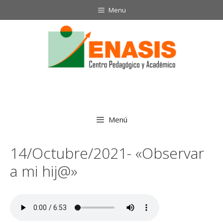
Saltar
Menu
al
contenido
Menú
14/Octubre/2021- «Observar
a mi hij@»