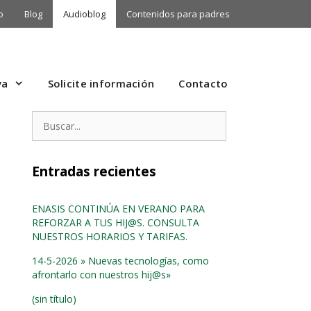
o
Blog
Audioblog
Contenidos para padres
va
Solicite información
Contacto
Buscar:
Entradas recientes
ENASIS CONTINÚA EN VERANO PARA
REFORZAR A TUS HIJ@S. CONSULTA
NUESTROS HORARIOS Y TARIFAS.
14-5-2026 » Nuevas tecnologías, como
afrontarlo con nuestros hij@s»
(sin título)