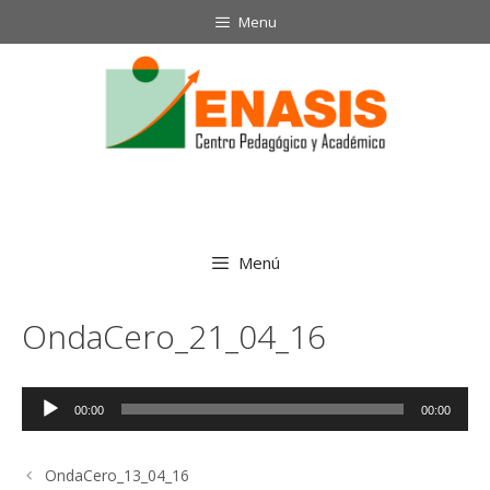
Saltar
Menu
al
contenido
Menú
OndaCero_21_04_16
Reproductor
00:00
00:00
de
audio
OndaCero_13_04_16