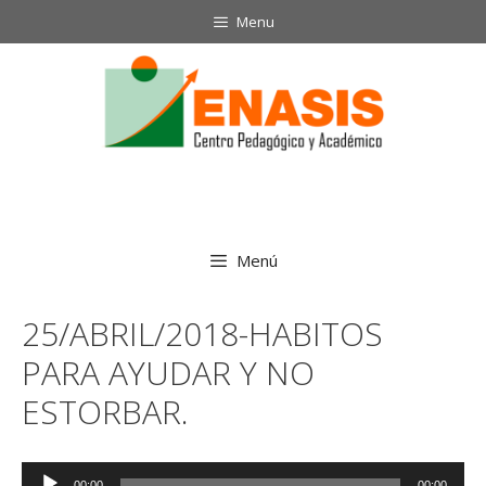
Saltar
Menu
al
contenido
Menú
25/ABRIL/2018-HABITOS
PARA AYUDAR Y NO
ESTORBAR.
Reproductor
00:00
00:00