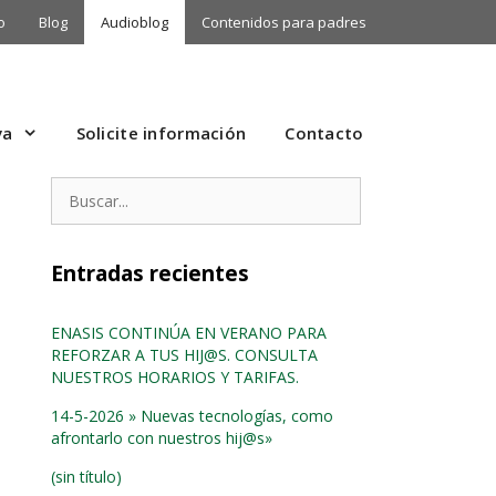
o
Blog
Audioblog
Contenidos para padres
va
Solicite información
Contacto
Buscar:
Entradas recientes
ENASIS CONTINÚA EN VERANO PARA
REFORZAR A TUS HIJ@S. CONSULTA
NUESTROS HORARIOS Y TARIFAS.
14-5-2026 » Nuevas tecnologías, como
afrontarlo con nuestros hij@s»
(sin título)