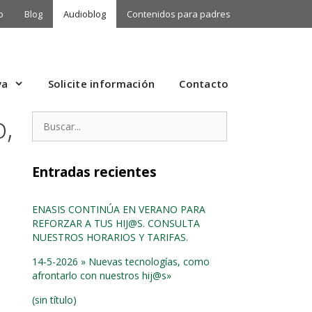
o
Blog
Audioblog
Contenidos para padres
va
Solicite información
Contacto
o,
Buscar:
Entradas recientes
ENASIS CONTINÚA EN VERANO PARA
REFORZAR A TUS HIJ@S. CONSULTA
NUESTROS HORARIOS Y TARIFAS.
14-5-2026 » Nuevas tecnologías, como
afrontarlo con nuestros hij@s»
(sin título)