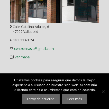
Calle Catalina Adulce, 6
47007 Valladolid
983 23 63 24
centroenasis@gmail.com
Ver mapa
Utilizamos cookies para asegurar que damos la mejor
Diseño Web
experiencia al usuario en nuestro sitio web. Si continúa
utilizando este sitio asumiremos que está de acuerdo.
©
2026 ENASIS Centro Pedagógico y Académico en Valladolid.
Mas que una academia. Todos los derechos reservados.
Estoy de acuerdo
Leer más
|
Aviso legal