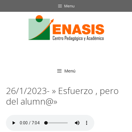
Saltar
Menu
al
contenido
Menú
26/1/2023- » Esfuerzo , pero
del alumn@»