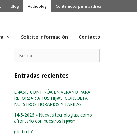
o
Blog
Audioblog
Contenidos para padres
va
Solicite información
Contacto
Buscar:
Entradas recientes
ENASIS CONTINÚA EN VERANO PARA
REFORZAR A TUS HIJ@S. CONSULTA
NUESTROS HORARIOS Y TARIFAS.
14-5-2026 » Nuevas tecnologías, como
afrontarlo con nuestros hij@s»
(sin título)