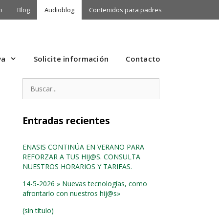
o
Blog
Audioblog
Contenidos para padres
va
Solicite información
Contacto
Buscar:
Entradas recientes
ENASIS CONTINÚA EN VERANO PARA
REFORZAR A TUS HIJ@S. CONSULTA
NUESTROS HORARIOS Y TARIFAS.
14-5-2026 » Nuevas tecnologías, como
afrontarlo con nuestros hij@s»
(sin título)