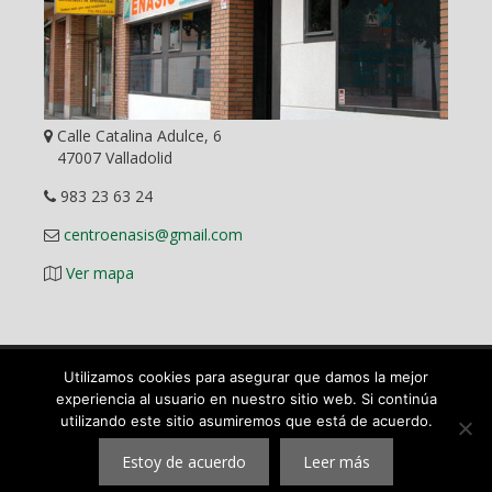
Calle Catalina Adulce, 6
47007 Valladolid
983 23 63 24
centroenasis@gmail.com
Ver mapa
Utilizamos cookies para asegurar que damos la mejor
Diseño Web
experiencia al usuario en nuestro sitio web. Si continúa
utilizando este sitio asumiremos que está de acuerdo.
©
2026 ENASIS Centro Pedagógico y Académico en Valladolid.
Mas que una academia. Todos los derechos reservados.
Estoy de acuerdo
Leer más
|
Aviso legal