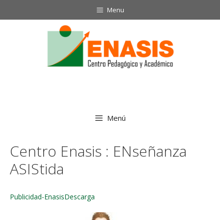
Saltar
Menu
al
contenido
Menú
Centro Enasis : ENseñanza
ASIStida
Publicidad-Enasis
Descarga