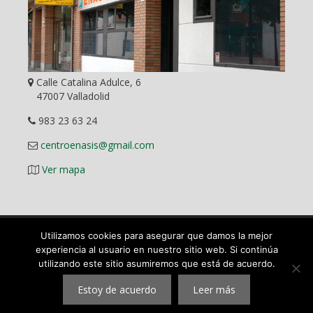
Calle Catalina Adulce, 6
47007 Valladolid
983 23 63 24
centroenasis@gmail.com
Ver mapa
Utilizamos cookies para asegurar que damos la mejor
Diseño Web
experiencia al usuario en nuestro sitio web. Si continúa
utilizando este sitio asumiremos que está de acuerdo.
©
2026 ENASIS Centro Pedagógico y Académico en Valladolid.
Mas que una academia. Todos los derechos reservados.
Estoy de acuerdo
Leer más
|
Aviso legal