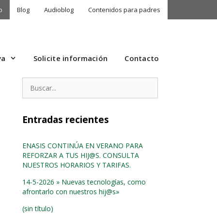
o
Blog
Audioblog
Contenidos para padres
va
Solicite información
Contacto
Entradas recientes
ENASIS CONTINÚA EN VERANO PARA
REFORZAR A TUS HIJ@S. CONSULTA
NUESTROS HORARIOS Y TARIFAS.
14-5-2026 » Nuevas tecnologías, como
afrontarlo con nuestros hij@s»
(sin título)