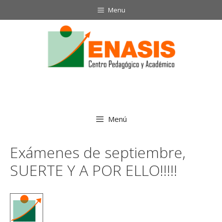
Saltar
Menu
al
contenido
Menú
Exámenes de septiembre,
SUERTE Y A POR ELLO!!!!!