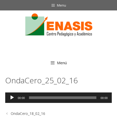
Saltar
Menu
al
contenido
Menú
OndaCero_25_02_16
Reproductor
00:00
00:00
de
audio
OndaCero_18_02_16