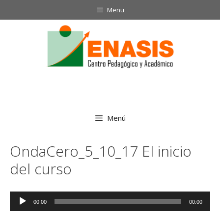
Saltar
Menu
al
contenido
Menú
OndaCero_5_10_17 El inicio
del curso
Reproductor
00:00
00:00
de
audio