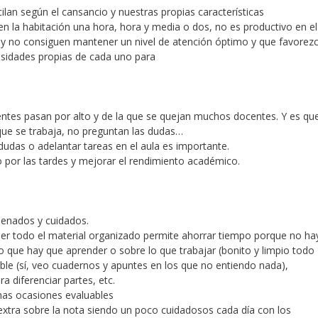
lan según el cansancio y nuestras propias características
en la habitación una hora, hora y media o dos, no es productivo en el
 y no consiguen mantener un nivel de atención óptimo y que favorezc
esidades propias de cada uno para
ntes pasan por alto y de la que se quejan muchos docentes. Y es qu
 que se trabaja, no preguntan las dudas…
udas o adelantar tareas en el aula es importante.
 por las tardes y mejorar el rendimiento académico.
denados y cuidados.
ner todo el material organizado permite ahorrar tiempo porque no ha
o que hay que aprender o sobre lo que trabajar (bonito y limpio todo
egible (sí, veo cuadernos y apuntes en los que no entiendo nada),
a diferenciar partes, etc.
as ocasiones evaluables
extra sobre la nota siendo un poco cuidadosos cada día con los