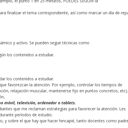
 ejemplo, el punto 1 en 25 minutos, PUEDES SEGUIR la
ara finalizar el tema correspondiente, así como marcar un día de re
inámico y activo. Se pueden seguir técnicas como
ún los contenidos a estudiar.
dar los contenidos a estudiar.
que favorezcan la atención. Por ejemplo, controlar los tiempos de
ación, relajación muscular, mantenerse fijo en puntos concretos, etc).
ón,
 móvil, televisión, ordenador o tablets.
antes que me reclaman estrategias para favorecer la atención. Les
urante períodos de estudio.
o, y sobre el que hay que hacer hincapié, tanto docentes como padre