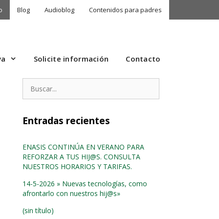
o
Blog
Audioblog
Contenidos para padres
va
Solicite información
Contacto
Buscar:
Entradas recientes
ENASIS CONTINÚA EN VERANO PARA
REFORZAR A TUS HIJ@S. CONSULTA
NUESTROS HORARIOS Y TARIFAS.
14-5-2026 » Nuevas tecnologías, como
afrontarlo con nuestros hij@s»
(sin título)