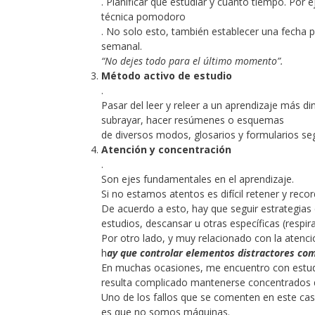
. Planificar qué estudiar y cuánto tiempo. Por
técnica pomodoro
. No solo esto, también establecer una fecha p
semanal.
“No dejes todo para el último momento”.
Método activo de estudio
.
Pasar del leer y releer a un aprendizaje más d
subrayar, hacer resúmenes o esquemas
de diversos modos, glosarios y formularios seg
Atención y concentración
.
Son ejes fundamentales en el aprendizaje.
Si no estamos atentos es difícil retener y recor
De acuerdo a esto, hay que seguir estrategias 
estudios, descansar u otras específicas (respir
Por otro lado, y muy relacionado con la atenci
h
ay que controlar elementos distractores como
En muchas ocasiones, me encuentro con estudi
resulta complicado mantenerse concentrados d
Uno de los fallos que se comenten en este cas
es que no somos máquinas.