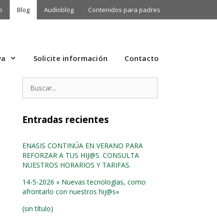
o
Blog
Audioblog
Contenidos para padres
va
Solicite información
Contacto
Buscar:
Entradas recientes
ENASIS CONTINÚA EN VERANO PARA
REFORZAR A TUS HIJ@S. CONSULTA
NUESTROS HORARIOS Y TARIFAS.
14-5-2026 » Nuevas tecnologías, como
afrontarlo con nuestros hij@s»
(sin título)