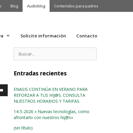
o
Blog
Audioblog
Contenidos para padres
va
Solicite información
Contacto
Buscar:
Entradas recientes
ENASIS CONTINÚA EN VERANO PARA
REFORZAR A TUS HIJ@S. CONSULTA
NUESTROS HORARIOS Y TARIFAS.
14-5-2026 » Nuevas tecnologías, como
afrontarlo con nuestros hij@s»
/abajo
(sin título)
tar