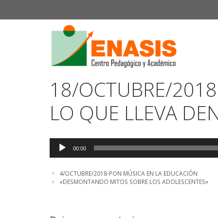
Saltar
al
contenido
18/OCTUBRE/2018
LO QUE LLEVA DE
Reproductor
00:00
de
audio
4/OCTUBRE/2018-PON MÚSICA EN LA EDUCACIÓN
«DESMONTANDO MITOS SOBRE LOS ADOLESCENTES»