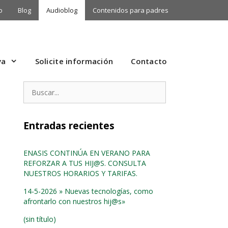
o
Blog
Audioblog
Contenidos para padres
va
Solicite información
Contacto
Buscar:
Entradas recientes
ENASIS CONTINÚA EN VERANO PARA
REFORZAR A TUS HIJ@S. CONSULTA
NUESTROS HORARIOS Y TARIFAS.
14-5-2026 » Nuevas tecnologías, como
afrontarlo con nuestros hij@s»
(sin título)