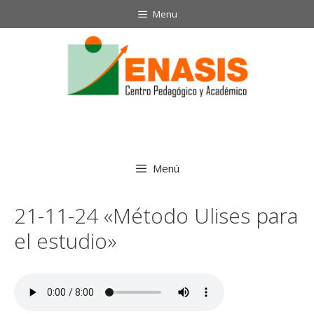
Saltar
Menu
al
contenido
Menú
21-11-24 «Método Ulises para
el estudio»