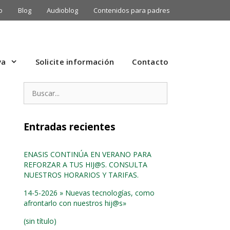
o
Blog
Audioblog
Contenidos para padres
va
Solicite información
Contacto
Buscar:
Entradas recientes
ENASIS CONTINÚA EN VERANO PARA
REFORZAR A TUS HIJ@S. CONSULTA
S
NUESTROS HORARIOS Y TARIFAS.
14-5-2026 » Nuevas tecnologías, como
afrontarlo con nuestros hij@s»
(sin título)