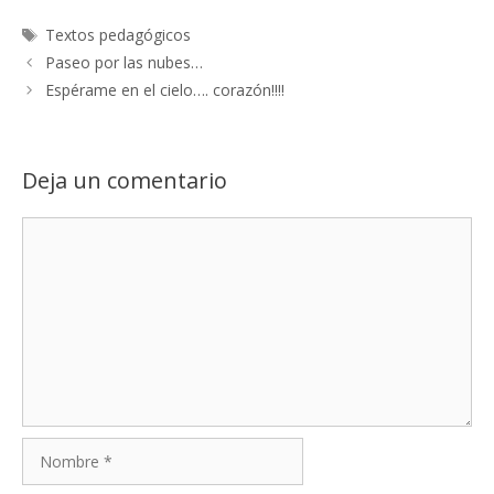
Etiquetas
Textos pedagógicos
Paseo por las nubes…
Espérame en el cielo…. corazón!!!!
Deja un comentario
Comentario
Nombre