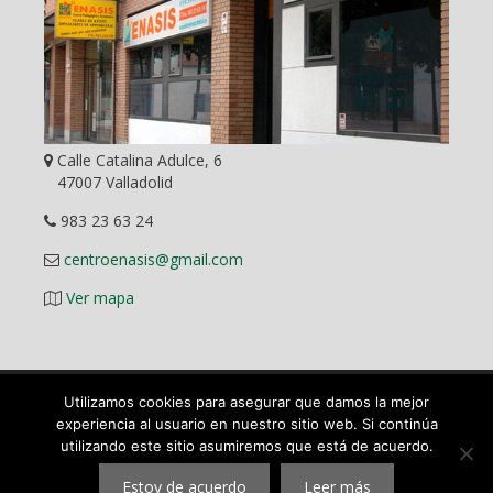
Calle Catalina Adulce, 6
47007 Valladolid
983 23 63 24
centroenasis@gmail.com
Ver mapa
Utilizamos cookies para asegurar que damos la mejor
Diseño Web
experiencia al usuario en nuestro sitio web. Si continúa
utilizando este sitio asumiremos que está de acuerdo.
©
2026 ENASIS Centro Pedagógico y Académico en Valladolid.
Mas que una academia. Todos los derechos reservados.
Estoy de acuerdo
Leer más