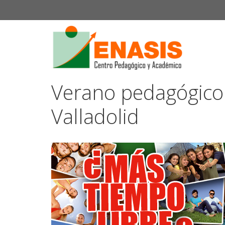
Saltar
al
contenido
Verano pedagógico
Valladolid