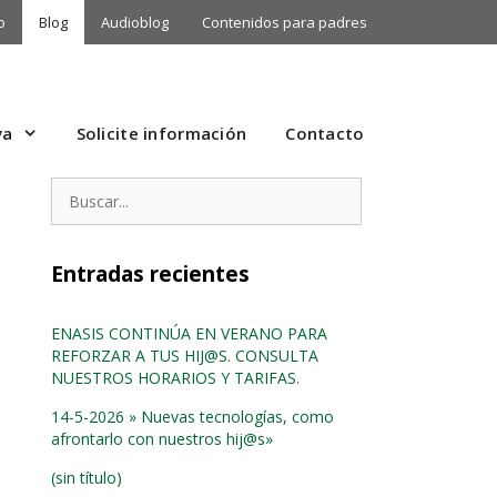
o
Blog
Audioblog
Contenidos para padres
va
Solicite información
Contacto
Buscar:
Entradas recientes
ENASIS CONTINÚA EN VERANO PARA
REFORZAR A TUS HIJ@S. CONSULTA
NUESTROS HORARIOS Y TARIFAS.
14-5-2026 » Nuevas tecnologías, como
afrontarlo con nuestros hij@s»
(sin título)