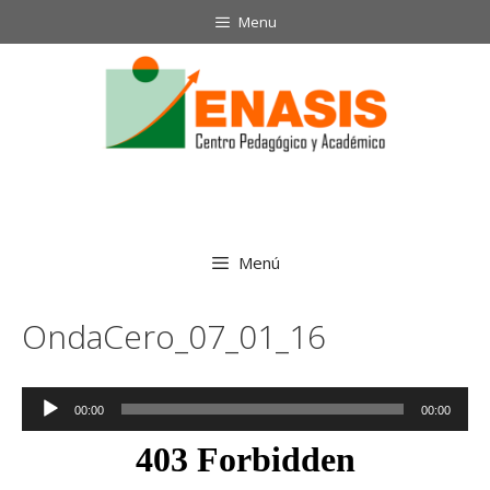
Saltar
Menu
al
contenido
Menú
OndaCero_07_01_16
Reproductor
00:00
00:00
de
audio